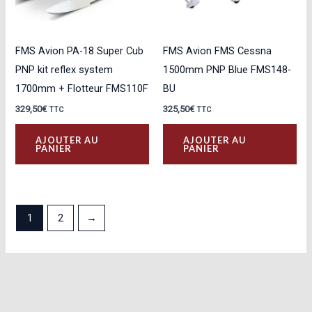
FMS Avion PA-18 Super Cub
FMS Avion FMS Cessna
PNP kit reflex system
1500mm PNP Blue FMS148-
1700mm + Flotteur FMS110F
BU
329,50
€
325,50
€
TTC
TTC
AJOUTER AU
AJOUTER AU
PANIER
PANIER
1
2
→