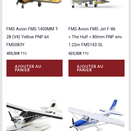
FMS Avion FMS 1400MM T-
FMS Avion FMS Jet F-86
28 (V4) Yellow PNP kit
« The Hulf » 80mm PNP env.
FMS083Y
1.22m FMS143-SL
455,50
€
625,50
€
TTC
TTC
AJOUTER AU
AJOUTER AU
PANIER
PANIER