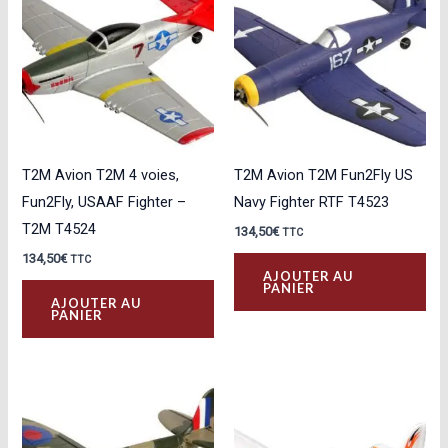
T2M Avion T2M 4 voies,
T2M Avion T2M Fun2Fly US
Fun2Fly, USAAF Fighter –
Navy Fighter RTF T4523
T2M T4524
134,50
€
TTC
134,50
€
TTC
AJOUTER AU
PANIER
AJOUTER AU
PANIER