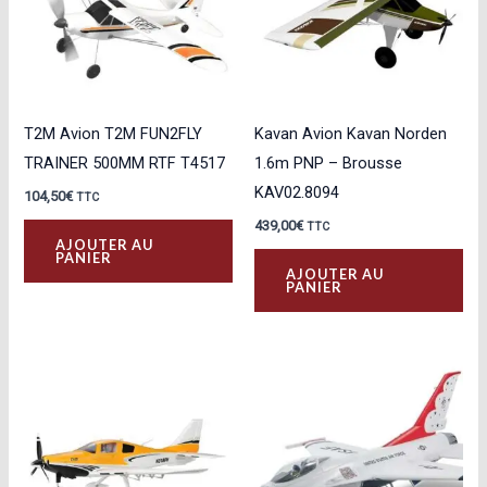
T2M Avion T2M FUN2FLY
Kavan Avion Kavan Norden
TRAINER 500MM RTF T4517
1.6m PNP – Brousse
KAV02.8094
104,50
€
TTC
439,00
€
TTC
AJOUTER AU
PANIER
AJOUTER AU
PANIER