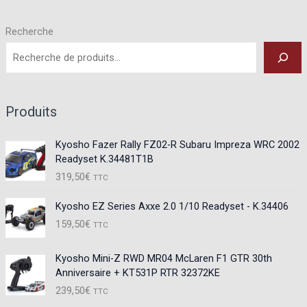
Recherche
Produits
Kyosho Fazer Rally FZ02-R Subaru Impreza WRC 2002
Readyset K.34481T1B
319,50
€
TTC
Kyosho EZ Series Axxe 2.0 1/10 Readyset - K.34406
159,50
€
TTC
Kyosho Mini-Z RWD MR04 McLaren F1 GTR 30th
Anniversaire + KT531P RTR 32372KE
239,50
€
TTC