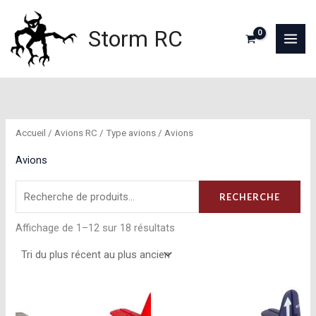
Aller
au
Storm RC
contenu
Accueil
/
Avions RC
/
Type avions
/ Avions
Avions
Recherche
RECHERCHE
pour :
Trié
Affichage de 1–12 sur 18 résultats
du
plus
récent
au
plus
ancien