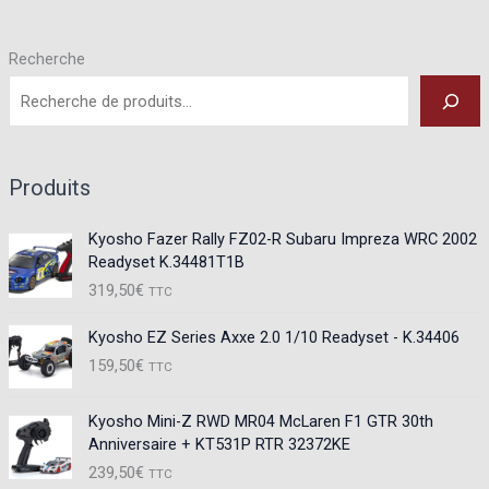
Recherche
Produits
Kyosho Fazer Rally FZ02-R Subaru Impreza WRC 2002
Readyset K.34481T1B
319,50
€
TTC
Kyosho EZ Series Axxe 2.0 1/10 Readyset - K.34406
159,50
€
TTC
Kyosho Mini-Z RWD MR04 McLaren F1 GTR 30th
Anniversaire + KT531P RTR 32372KE
239,50
€
TTC