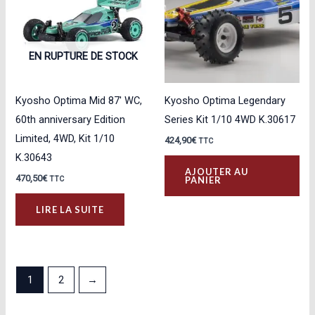
EN RUPTURE DE STOCK
Kyosho Optima Mid 87′ WC,
Kyosho Optima Legendary
60th anniversary Edition
Series Kit 1/10 4WD K.30617
Limited, 4WD, Kit 1/10
424,90
€
TTC
K.30643
AJOUTER AU
470,50
€
PANIER
TTC
LIRE LA SUITE
1
2
→