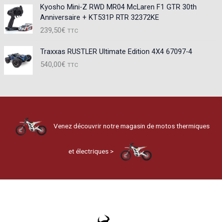
Kyosho Mini-Z RWD MR04 McLaren F1 GTR 30th
Anniversaire + KT531P RTR 32372KE
239,50
€
TTC
Traxxas RUSTLER Ultimate Edition 4X4 67097-4
540,00
€
TTC
Venez découvrir notre magasin de motos thermiques
et électriques >