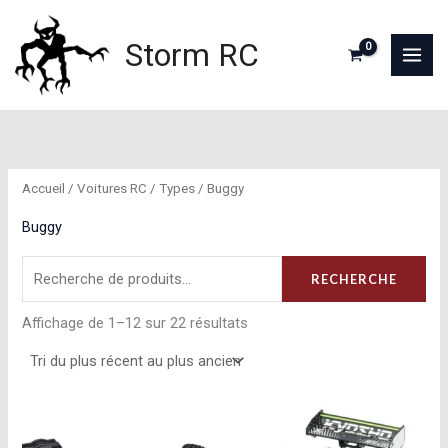
Aller
au
Storm RC
contenu
Accueil
/
Voitures RC
/
Types
/ Buggy
Buggy
Recherche
RECHERCHE
pour :
Trié
Affichage de 1–12 sur 22 résultats
du
plus
récent
au
plus
ancien