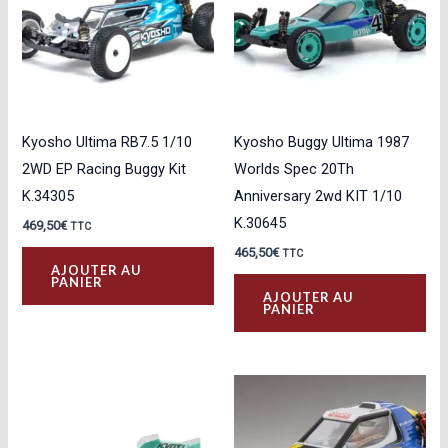
Kyosho Ultima RB7.5 1/10
Kyosho Buggy Ultima 1987
2WD EP Racing Buggy Kit
Worlds Spec 20Th
K.34305
Anniversary 2wd KIT 1/10
K.30645
469,50
€
TTC
465,50
€
TTC
AJOUTER AU
PANIER
AJOUTER AU
PANIER