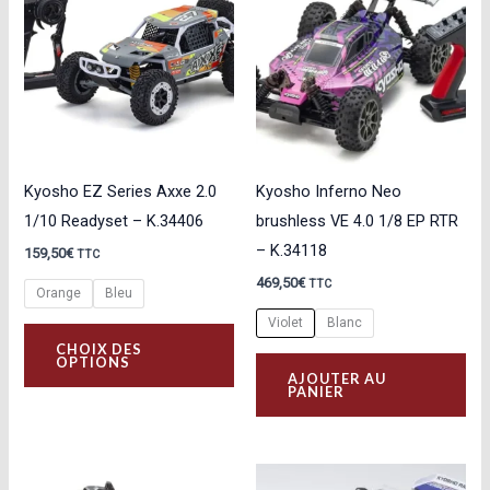
Kyosho EZ Series Axxe 2.0
Kyosho Inferno Neo
1/10 Readyset – K.34406
brushless VE 4.0 1/8 EP RTR
– K.34118
159,50
€
TTC
469,50
€
TTC
Orange
Bleu
Violet
Blanc
Ce
CHOIX DES
produit
Ce
OPTIONS
AJOUTER AU
a
pro
PANIER
plusieurs
a
variations.
plu
Les
var