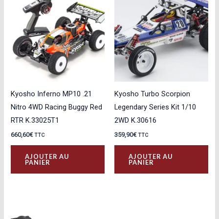
options
Les
peuvent
opt
être
peu
choisies
êtr
sur
cho
la
sur
page
la
Kyosho Inferno MP10 .21
Kyosho Turbo Scorpion
du
pa
Nitro 4WD Racing Buggy Red
Legendary Series Kit 1/10
produit
du
RTR K.33025T1
2WD K.30616
pro
660,60
€
359,90
€
TTC
TTC
AJOUTER AU
AJOUTER AU
PANIER
PANIER