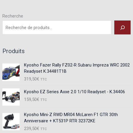
Recherche
Produits
Kyosho Fazer Rally FZ02-R Subaru Impreza WRC 2002
Readyset K.34481T1B
319,50
€
TTC
Kyosho EZ Series Axxe 2.0 1/10 Readyset - K.34406
159,50
€
TTC
Kyosho Mini-Z RWD MR04 McLaren F1 GTR 30th
Anniversaire + KT531P RTR 32372KE
239,50
€
TTC