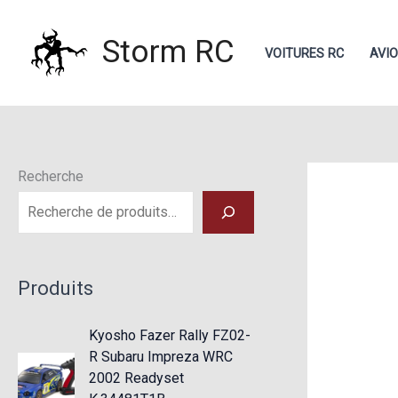
Aller
au
Storm RC
VOITURES RC
AVI
contenu
Recherche
Produits
Kyosho Fazer Rally FZ02-
R Subaru Impreza WRC
2002 Readyset