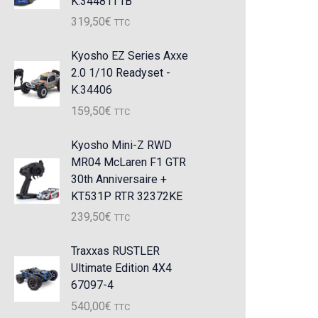
K.34481T1B
319,50
€
TTC
Kyosho EZ Series Axxe
2.0 1/10 Readyset -
K.34406
159,50
€
TTC
Kyosho Mini-Z RWD
MR04 McLaren F1 GTR
30th Anniversaire +
KT531P RTR 32372KE
239,50
€
TTC
Traxxas RUSTLER
Ultimate Edition 4X4
67097-4
540,00
€
TTC