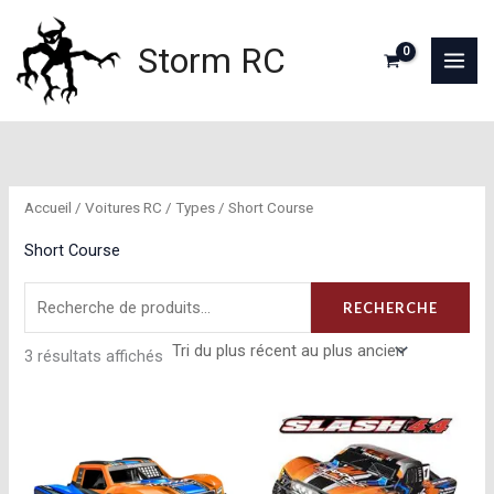
Aller
au
Storm RC
contenu
Accueil
/
Voitures RC
/
Types
/ Short Course
Short Course
Recherche
RECHERCHE
pour :
Trié
3 résultats affichés
du
plus
récent
au
plus
ancien