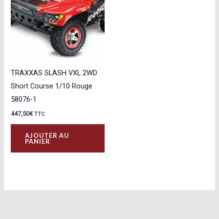
peuvent
être
choisies
sur
la
TRAXXAS SLASH VXL 2WD
page
Short Course 1/10 Rouge
du
58076-1
produit
447,50
€
TTC
AJOUTER AU
PANIER