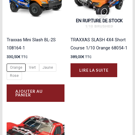
EN RUPTURE DE STOCK
Traxxas Mini Slash BL-2S
TRAXXAS SLASH 4X4 Short
108164-1
Course 1/10 Orange 68054-1
330,50
€
389,00
€
TTC
TTC
Orange
Vert
Jaune
LIRE LA SUITE
Rose
Ce
AJOUTER AU
produit
PANIER
a
plusieurs
variations.
Les
options