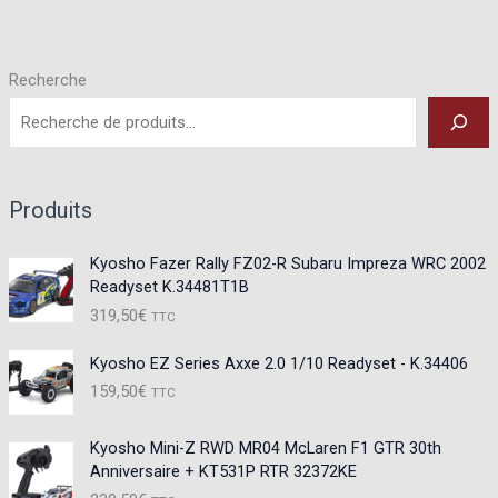
Recherche
Produits
Kyosho Fazer Rally FZ02-R Subaru Impreza WRC 2002
Readyset K.34481T1B
319,50
€
TTC
Kyosho EZ Series Axxe 2.0 1/10 Readyset - K.34406
159,50
€
TTC
Kyosho Mini-Z RWD MR04 McLaren F1 GTR 30th
Anniversaire + KT531P RTR 32372KE