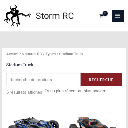
Aller
au
Storm RC
contenu
Accueil
/
Voitures RC
/
Types
/ Stadium Truck
Stadium Truck
Recherche
RECHERCHE
pour :
Trié
5 résultats affichés
du
plus
récent
au
plus
ancien