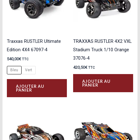
Traxxas RUSTLER Ultimate
TRAXXAS RUSTLER 4X2 VXL
Edition 4X4 67097-4
Stadium Truck 1/10 Orange
37076-4
540,00
€
TTC
420,50
€
TTC
Bleu
Vert
Ce
AJOUTER AU
PANIER
AJOUTER AU
produit
PANIER
a
plusieurs
variations.
Les
options
peuvent