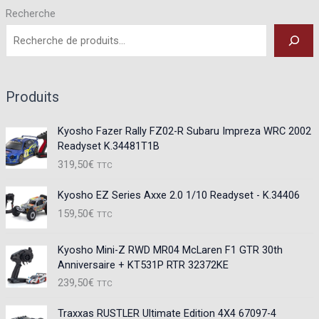
Recherche
Produits
Kyosho Fazer Rally FZ02-R Subaru Impreza WRC 2002
Readyset K.34481T1B
319,50
€
TTC
Kyosho EZ Series Axxe 2.0 1/10 Readyset - K.34406
159,50
€
TTC
Kyosho Mini-Z RWD MR04 McLaren F1 GTR 30th
Anniversaire + KT531P RTR 32372KE
239,50
€
TTC
Traxxas RUSTLER Ultimate Edition 4X4 67097-4