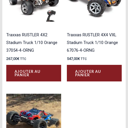
être
choisies
sur
la
Traxxas RUSTLER 4X2
Traxxas RUSTLER 4X4 VXL
page
Stadium Truck 1/10 Orange
Stadium Truck 1/10 Orange
du
37054-4-ORNG
67076-4-ORNG
produit
267,00
€
547,00
€
TTC
TTC
AJOUTER AU
AJOUTER AU
PANIER
PANIER