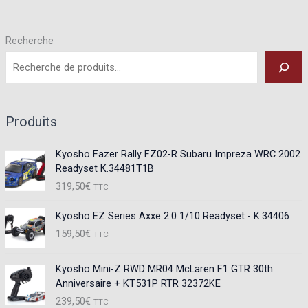
Recherche
Produits
Kyosho Fazer Rally FZ02-R Subaru Impreza WRC 2002
Readyset K.34481T1B
319,50
€
TTC
Kyosho EZ Series Axxe 2.0 1/10 Readyset - K.34406
159,50
€
TTC
Kyosho Mini-Z RWD MR04 McLaren F1 GTR 30th
Anniversaire + KT531P RTR 32372KE
239,50
€
TTC