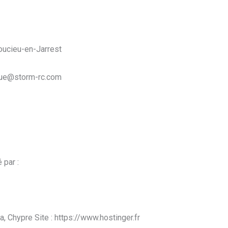
ucieu-en-Jarrest
ique@storm-rc.com
 par :
, Chypre Site : https://www.hostinger.fr