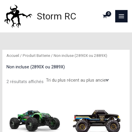
Aller
au
Storm RC
contenu
Accueil
/ Produit Batterie / Non incluse (2890X ou 2889X)
Non incluse (2890X ou 2889X)
Trié
2 résultats affichés
du
plus
récent
au
plus
ancien