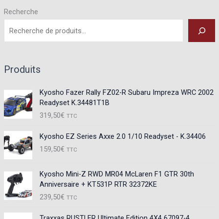
choisies
Recherche
sur
la
page
du
Produits
produit
Kyosho Fazer Rally FZ02-R Subaru Impreza WRC 2002
Readyset K.34481T1B
319,50
€
TTC
Kyosho EZ Series Axxe 2.0 1/10 Readyset - K.34406
159,50
€
TTC
Kyosho Mini-Z RWD MR04 McLaren F1 GTR 30th
Anniversaire + KT531P RTR 32372KE
239,50
€
TTC
Traxxas RUSTLER Ultimate Edition 4X4 67097-4