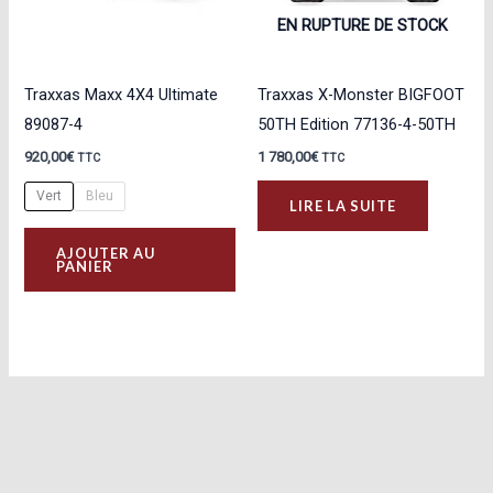
EN RUPTURE DE STOCK
Traxxas Maxx 4X4 Ultimate
Traxxas X-Monster BIGFOOT
89087-4
50TH Edition 77136-4-50TH
920,00
€
1 780,00
€
TTC
TTC
Vert
Bleu
LIRE LA SUITE
Ce
AJOUTER AU
produit
PANIER
a
plusieurs
variations.
Les
options
peuvent
être