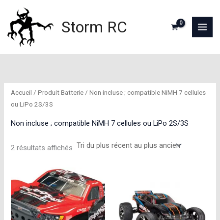
Aller
au
Storm RC
contenu
Accueil
/ Produit Batterie / Non incluse ; compatible NiMH 7 cellules
ou LiPo 2S/3S
Non incluse ; compatible NiMH 7 cellules ou LiPo 2S/3S
Trié
2 résultats affichés
du
plus
récent
au
plus
ancien