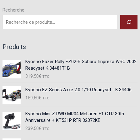
Recherche
Produits
Kyosho Fazer Rally FZ02-R Subaru Impreza WRC 2002
Readyset K.34481T1B
319,50
€
TTC
Kyosho EZ Series Axxe 2.0 1/10 Readyset - K.34406
159,50
€
TTC
Kyosho Mini-Z RWD MR04 McLaren F1 GTR 30th
Anniversaire + KT531P RTR 32372KE
239,50
€
TTC