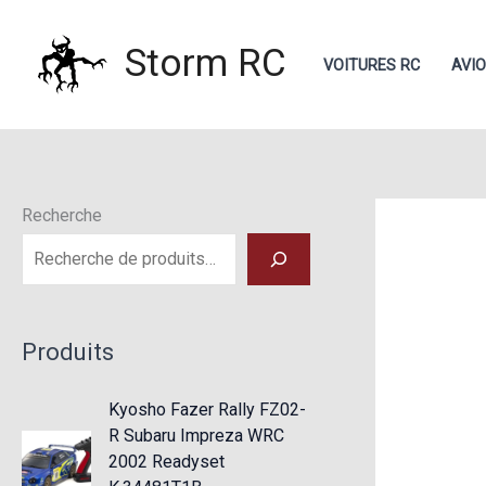
Aller
au
Storm RC
VOITURES RC
AVI
contenu
Recherche
Produits
Kyosho Fazer Rally FZ02-
R Subaru Impreza WRC
2002 Readyset