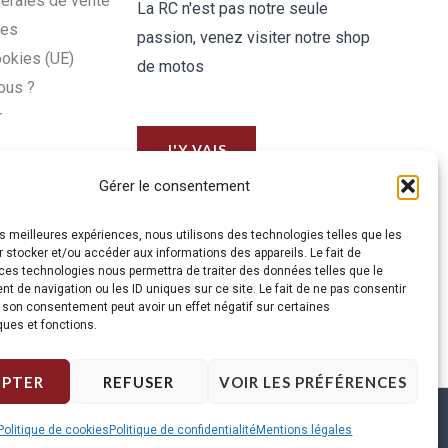
érales de vente
La RC n'est pas notre seule
les
passion, venez visiter notre shop
ookies (UE)
de motos
ous ?
r
J'Y VAIS
Gérer le consentement
les meilleures expériences, nous utilisons des technologies telles que les
 stocker et/ou accéder aux informations des appareils. Le fait de
ces technologies nous permettra de traiter des données telles que le
 de navigation ou les ID uniques sur ce site. Le fait de ne pas consentir
r son consentement peut avoir un effet négatif sur certaines
ques et fonctions.
EPTER
REFUSER
VOIR LES PRÉFÉRENCES
Politique de cookies
Politique de confidentialité
Mentions légales