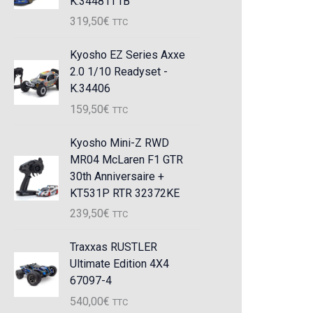
K.34481T1B
319,50
€
TTC
Kyosho EZ Series Axxe
2.0 1/10 Readyset -
K.34406
159,50
€
TTC
Kyosho Mini-Z RWD
MR04 McLaren F1 GTR
30th Anniversaire +
KT531P RTR 32372KE
239,50
€
TTC
Traxxas RUSTLER
Ultimate Edition 4X4
67097-4
540,00
€
TTC