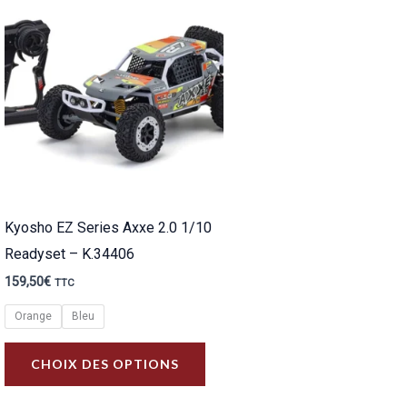
Kyosho EZ Series Axxe 2.0 1/10
Readyset – K.34406
159,50
€
TTC
Orange
Bleu
Ce
CHOIX DES OPTIONS
produit
a