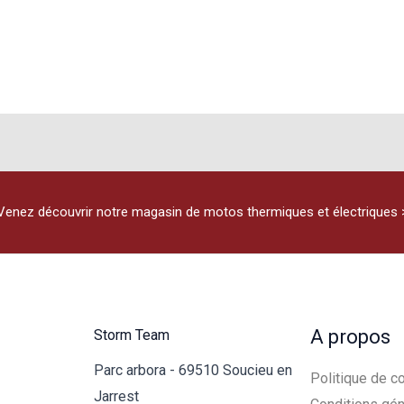
plusieurs
variations.
Les
options
peuvent
être
choisies
sur
Venez découvrir notre magasin de motos thermiques et électriques 
la
page
du
produit
A propos
Storm Team
Parc arbora - 69510 Soucieu en
Politique de co
Jarrest