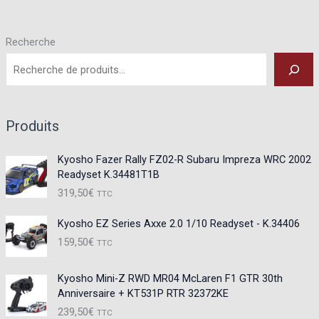
Recherche
Produits
Kyosho Fazer Rally FZ02-R Subaru Impreza WRC 2002
Readyset K.34481T1B
319,50
€
TTC
Kyosho EZ Series Axxe 2.0 1/10 Readyset - K.34406
159,50
€
TTC
Kyosho Mini-Z RWD MR04 McLaren F1 GTR 30th
Anniversaire + KT531P RTR 32372KE
239,50
€
TTC