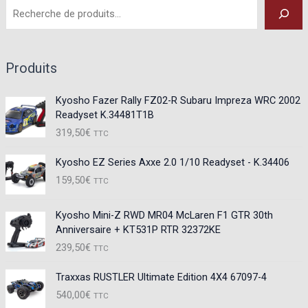
Produits
Kyosho Fazer Rally FZ02-R Subaru Impreza WRC 2002
Readyset K.34481T1B
319,50
€
TTC
Kyosho EZ Series Axxe 2.0 1/10 Readyset - K.34406
159,50
€
TTC
Kyosho Mini-Z RWD MR04 McLaren F1 GTR 30th
Anniversaire + KT531P RTR 32372KE
239,50
€
TTC
Traxxas RUSTLER Ultimate Edition 4X4 67097-4
540,00
€
TTC