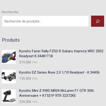
êtr
cho
Recherche
sur
la
pa
du
Produits
pro
Kyosho Fazer Rally FZ02-R Subaru Impreza WRC 2002
Readyset K.34481T1B
319,50
€
TTC
Kyosho EZ Series Axxe 2.0 1/10 Readyset - K.34406
159,50
€
TTC
Kyosho Mini-Z RWD MR04 McLaren F1 GTR 30th
Anniversaire + KT531P RTR 32372KE
239,50
€
TTC