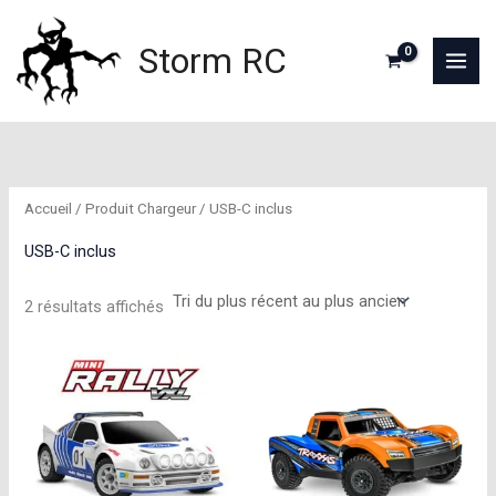
Aller
au
Storm RC
contenu
Accueil
/ Produit Chargeur / USB-C inclus
USB-C inclus
Trié
2 résultats affichés
du
plus
récent
au
plus
ancien