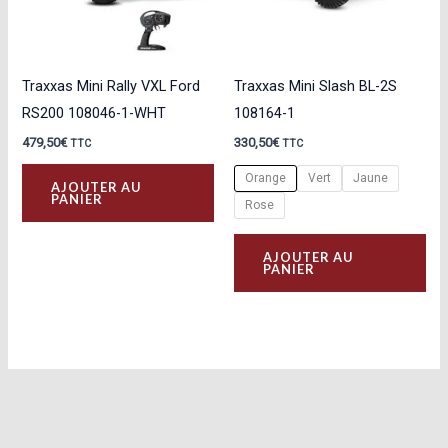
Traxxas Mini Rally VXL Ford
Traxxas Mini Slash BL-2S
RS200 108046-1-WHT
108164-1
479,50
€
330,50
€
TTC
TTC
Orange
Vert
Jaune
AJOUTER AU
PANIER
Rose
Ce
AJOUTER AU
pro
PANIER
a
plu
var
Les
opt
peu