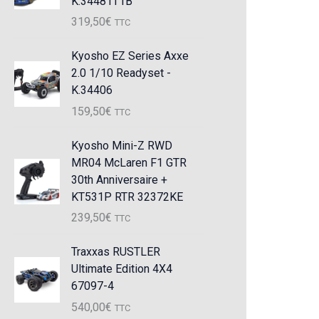
K.34481T1B
319,50
€
TTC
Kyosho EZ Series Axxe
2.0 1/10 Readyset -
K.34406
159,50
€
TTC
Kyosho Mini-Z RWD
MR04 McLaren F1 GTR
30th Anniversaire +
KT531P RTR 32372KE
239,50
€
TTC
Traxxas RUSTLER
Ultimate Edition 4X4
67097-4
540,00
€
TTC