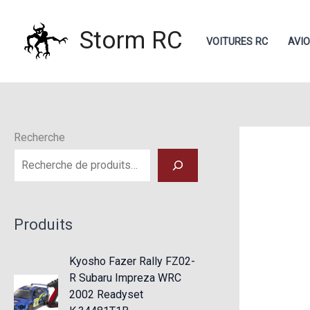
Aller
au
Storm RC
VOITURES RC
AVI
contenu
Recherche
Produits
Kyosho Fazer Rally FZ02-
R Subaru Impreza WRC
2002 Readyset