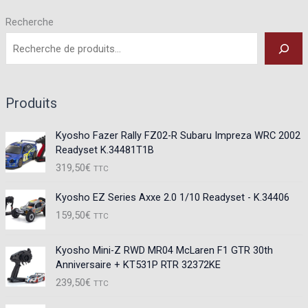
Recherche
Produits
Kyosho Fazer Rally FZ02-R Subaru Impreza WRC 2002
Readyset K.34481T1B
319,50
€
TTC
Kyosho EZ Series Axxe 2.0 1/10 Readyset - K.34406
159,50
€
TTC
Kyosho Mini-Z RWD MR04 McLaren F1 GTR 30th
Anniversaire + KT531P RTR 32372KE
239,50
€
TTC