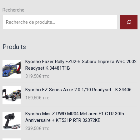
Recherche
Produits
Kyosho Fazer Rally FZ02-R Subaru Impreza WRC 2002
Readyset K.34481T1B
319,50
€
TTC
Kyosho EZ Series Axxe 2.0 1/10 Readyset - K.34406
159,50
€
TTC
Kyosho Mini-Z RWD MR04 McLaren F1 GTR 30th
Anniversaire + KT531P RTR 32372KE
239,50
€
TTC