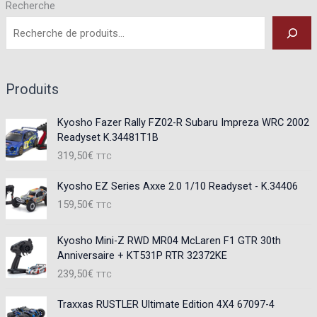
Recherche
Produits
Kyosho Fazer Rally FZ02-R Subaru Impreza WRC 2002
Readyset K.34481T1B
319,50
€
TTC
Kyosho EZ Series Axxe 2.0 1/10 Readyset - K.34406
159,50
€
TTC
Kyosho Mini-Z RWD MR04 McLaren F1 GTR 30th
Anniversaire + KT531P RTR 32372KE
239,50
€
TTC
Traxxas RUSTLER Ultimate Edition 4X4 67097-4