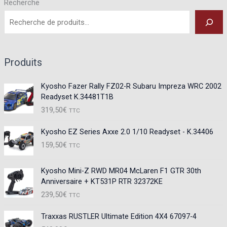
Recherche
Produits
Kyosho Fazer Rally FZ02-R Subaru Impreza WRC 2002
Readyset K.34481T1B
319,50
€
TTC
Kyosho EZ Series Axxe 2.0 1/10 Readyset - K.34406
159,50
€
TTC
Kyosho Mini-Z RWD MR04 McLaren F1 GTR 30th
Anniversaire + KT531P RTR 32372KE
239,50
€
TTC
Traxxas RUSTLER Ultimate Edition 4X4 67097-4