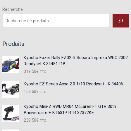
Recherche
Produits
Kyosho Fazer Rally FZ02-R Subaru Impreza WRC 2002
Readyset K.34481T1B
319,50
€
TTC
Kyosho EZ Series Axxe 2.0 1/10 Readyset - K.34406
159,50
€
TTC
Kyosho Mini-Z RWD MR04 McLaren F1 GTR 30th
Anniversaire + KT531P RTR 32372KE
239,50
€
TTC