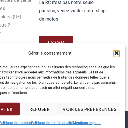
érales de vente
La RC n'est pas notre seule
les
passion, venez visiter notre shop
ookies (UE)
de motos
ous ?
r
J'Y VAIS
Gérer le consentement
les meilleures expériences, nous utilisons des technologies telles que les
 stocker et/ou accéder aux informations des appareils. Le fait de
ces technologies nous permettra de traiter des données telles que le
 de navigation ou les ID uniques sur ce site. Le fait de ne pas consentir
r son consentement peut avoir un effet négatif sur certaines
ques et fonctions.
EPTER
REFUSER
VOIR LES PRÉFÉRENCES
Politique de cookies
Politique de confidentialité
Mentions légales