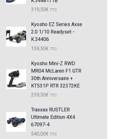
K.34481T1B
319,50
€
TTC
Kyosho EZ Series Axxe
2.0 1/10 Readyset -
K.34406
159,50
€
TTC
Kyosho Mini-Z RWD
MR04 McLaren F1 GTR
30th Anniversaire +
KT531P RTR 32372KE
239,50
€
TTC
Traxxas RUSTLER
Ultimate Edition 4X4
67097-4
540,00
€
TTC