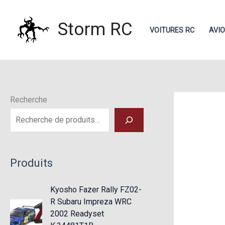
Aller
au
Storm RC
VOITURES RC
AVI
contenu
Recherche
Produits
Kyosho Fazer Rally FZ02-
R Subaru Impreza WRC
2002 Readyset