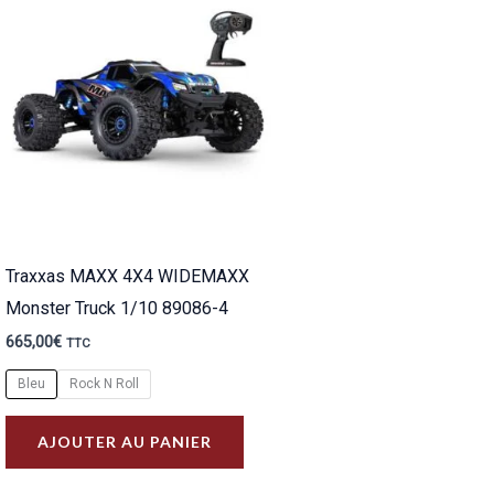
Traxxas MAXX 4X4 WIDEMAXX
Monster Truck 1/10 89086-4
665,00
€
TTC
Bleu
Rock N Roll
Ce
AJOUTER AU PANIER
produit
a