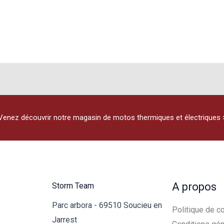
plusieurs
variations.
Les
options
peuvent
être
choisies
sur
Venez découvrir notre magasin de motos thermiques et électriques 
la
page
du
produit
A propos
Storm Team
Parc arbora - 69510 Soucieu en
Politique de co
Jarrest