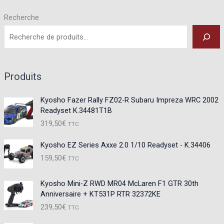
Recherche
Produits
Kyosho Fazer Rally FZ02-R Subaru Impreza WRC 2002
Readyset K.34481T1B
319,50
€
TTC
Kyosho EZ Series Axxe 2.0 1/10 Readyset - K.34406
159,50
€
TTC
Kyosho Mini-Z RWD MR04 McLaren F1 GTR 30th
Anniversaire + KT531P RTR 32372KE
239,50
€
TTC