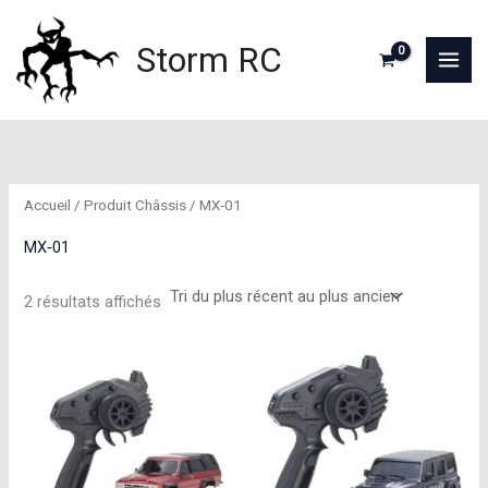
Aller
au
Storm RC
contenu
Accueil
/ Produit Châssis / MX‑01
MX‑01
Trié
2 résultats affichés
du
plus
récent
au
plus
ancien