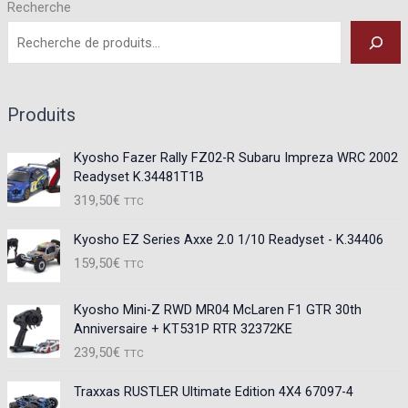
Recherche
Produits
Kyosho Fazer Rally FZ02-R Subaru Impreza WRC 2002
Readyset K.34481T1B
319,50
€
TTC
Kyosho EZ Series Axxe 2.0 1/10 Readyset - K.34406
159,50
€
TTC
Kyosho Mini-Z RWD MR04 McLaren F1 GTR 30th
Anniversaire + KT531P RTR 32372KE
239,50
€
TTC
Traxxas RUSTLER Ultimate Edition 4X4 67097-4