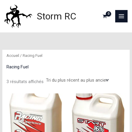
Aller
au
Storm RC
contenu
Accueil
/ Racing Fuel
Racing Fuel
Trié
3 résultats affichés
du
plus
récent
au
plus
ancien