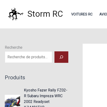
Aller
au
Storm RC
VOITURES RC
AVI
contenu
Recherche
Produits
Kyosho Fazer Rally FZ02-
R Subaru Impreza WRC
2002 Readyset