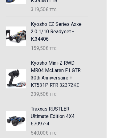
K.34481T1B
319,50
€
TTC
Kyosho EZ Series Axxe
2.0 1/10 Readyset -
K.34406
159,50
€
TTC
Kyosho Mini-Z RWD
MR04 McLaren F1 GTR
30th Anniversaire +
KT531P RTR 32372KE
239,50
€
TTC
Traxxas RUSTLER
Ultimate Edition 4X4
67097-4
540,00
€
TTC