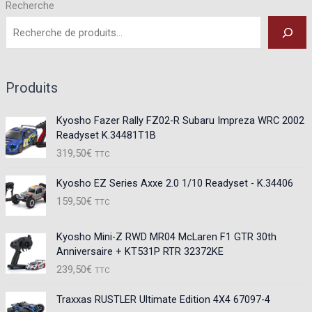
Recherche
Produits
Kyosho Fazer Rally FZ02-R Subaru Impreza WRC 2002
Readyset K.34481T1B
319,50
€
TTC
Kyosho EZ Series Axxe 2.0 1/10 Readyset - K.34406
159,50
€
TTC
Kyosho Mini-Z RWD MR04 McLaren F1 GTR 30th
Anniversaire + KT531P RTR 32372KE
239,50
€
TTC
Traxxas RUSTLER Ultimate Edition 4X4 67097-4