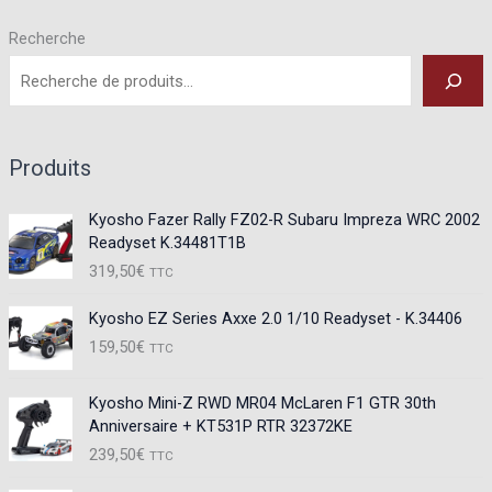
Recherche
Produits
Kyosho Fazer Rally FZ02-R Subaru Impreza WRC 2002
Readyset K.34481T1B
319,50
€
TTC
Kyosho EZ Series Axxe 2.0 1/10 Readyset - K.34406
159,50
€
TTC
Kyosho Mini-Z RWD MR04 McLaren F1 GTR 30th
Anniversaire + KT531P RTR 32372KE
239,50
€
TTC