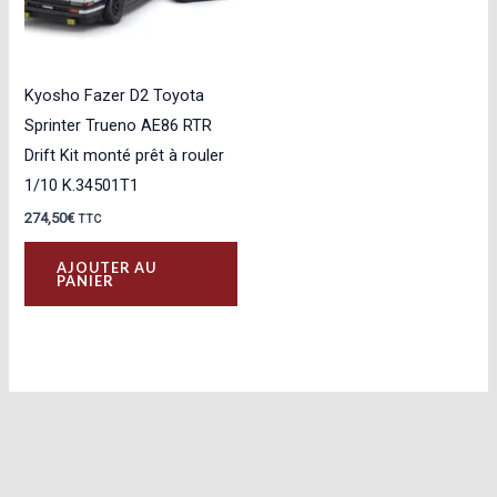
Kyosho Fazer D2 Toyota
Sprinter Trueno AE86 RTR
Drift Kit monté prêt à rouler
1/10 K.34501T1
274,50
€
TTC
AJOUTER AU
PANIER