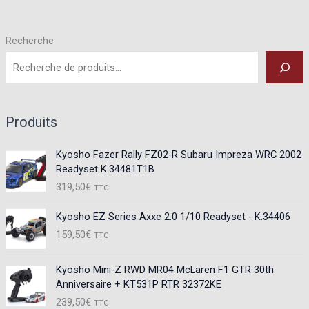
Recherche
Produits
Kyosho Fazer Rally FZ02-R Subaru Impreza WRC 2002
Readyset K.34481T1B
319,50
€
TTC
Kyosho EZ Series Axxe 2.0 1/10 Readyset - K.34406
159,50
€
TTC
Kyosho Mini-Z RWD MR04 McLaren F1 GTR 30th
Anniversaire + KT531P RTR 32372KE
239,50
€
TTC