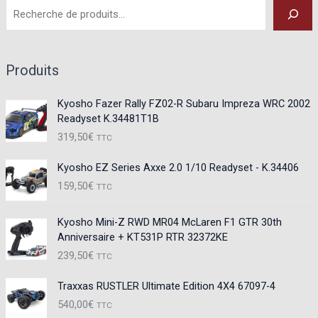
Produits
Kyosho Fazer Rally FZ02-R Subaru Impreza WRC 2002
Readyset K.34481T1B
319,50
€
TTC
Kyosho EZ Series Axxe 2.0 1/10 Readyset - K.34406
159,50
€
TTC
Kyosho Mini-Z RWD MR04 McLaren F1 GTR 30th
Anniversaire + KT531P RTR 32372KE
239,50
€
TTC
Traxxas RUSTLER Ultimate Edition 4X4 67097-4
540,00
€
TTC