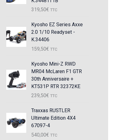
K.34481T1B
319,50
€
TTC
Kyosho EZ Series Axxe
2.0 1/10 Readyset -
K.34406
159,50
€
TTC
Kyosho Mini-Z RWD
MR04 McLaren F1 GTR
30th Anniversaire +
KT531P RTR 32372KE
239,50
€
TTC
Traxxas RUSTLER
Ultimate Edition 4X4
67097-4
540,00
€
TTC