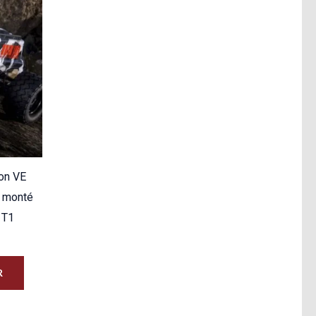
on VE
t monté
1T1
R