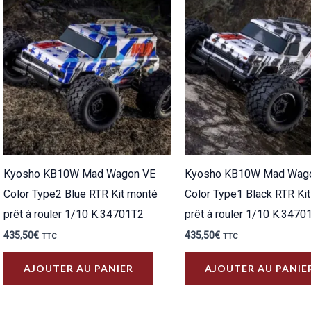
plus
ancien
Kyosho KB10W Mad Wagon VE
Kyosho KB10W Mad Wag
Color Type2 Blue RTR Kit monté
Color Type1 Black RTR Ki
prêt à rouler 1/10 K.34701T2
prêt à rouler 1/10 K.3470
435,50
€
435,50
€
TTC
TTC
AJOUTER AU PANIER
AJOUTER AU PANIE