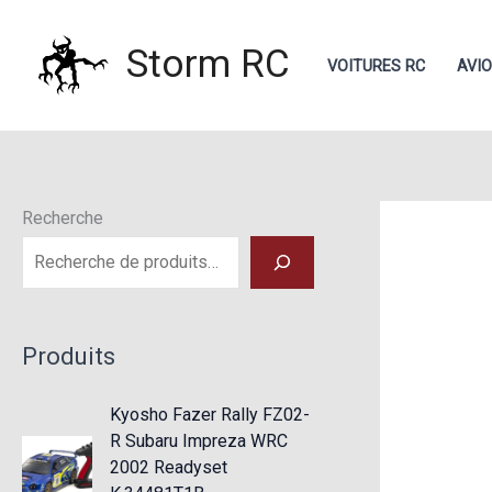
Aller
au
Storm RC
VOITURES RC
AVI
contenu
Recherche
Produits
Kyosho Fazer Rally FZ02-
R Subaru Impreza WRC
2002 Readyset