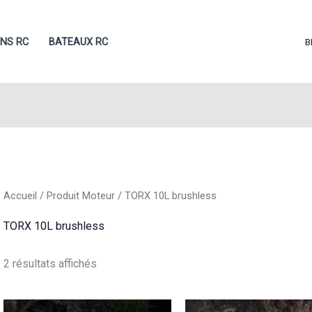
ONS RC
BATEAUX RC
B
Accueil
/ Produit Moteur / TORX 10L brushless
TORX 10L brushless
Trié
2 résultats affichés
du
plus
récent
au