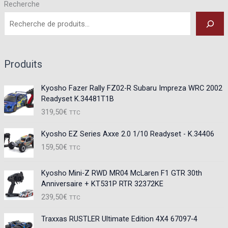
Recherche
Produits
Kyosho Fazer Rally FZ02-R Subaru Impreza WRC 2002
Readyset K.34481T1B
319,50
€
TTC
Kyosho EZ Series Axxe 2.0 1/10 Readyset - K.34406
159,50
€
TTC
Kyosho Mini-Z RWD MR04 McLaren F1 GTR 30th
Anniversaire + KT531P RTR 32372KE
239,50
€
TTC
Traxxas RUSTLER Ultimate Edition 4X4 67097-4