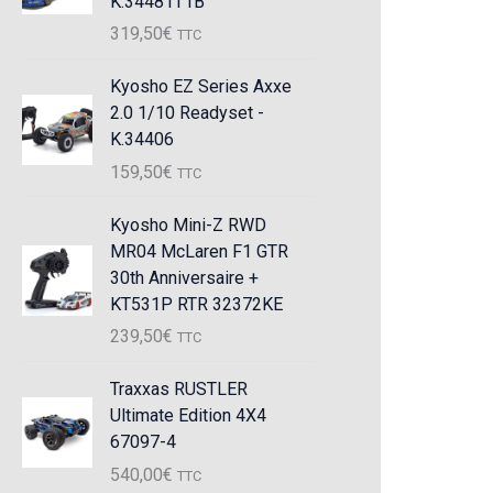
K.34481T1B
319,50
€
TTC
Kyosho EZ Series Axxe
2.0 1/10 Readyset -
K.34406
159,50
€
TTC
Kyosho Mini-Z RWD
MR04 McLaren F1 GTR
30th Anniversaire +
KT531P RTR 32372KE
239,50
€
TTC
Traxxas RUSTLER
Ultimate Edition 4X4
67097-4
540,00
€
TTC