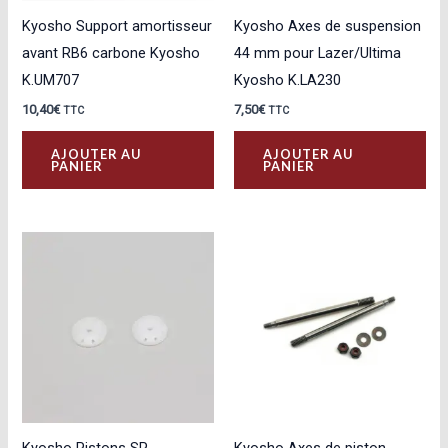
Kyosho Support amortisseur
Kyosho Axes de suspension
avant RB6 carbone Kyosho
44 mm pour Lazer/Ultima
K.UM707
Kyosho K.LA230
10,40
€
7,50
€
TTC
TTC
AJOUTER AU
AJOUTER AU
PANIER
PANIER