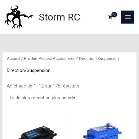
Aller
au
Storm RC
contenu
Accueil
/ Produit Pièces/Accessoires / Direction/Suspension
Direction/Suspension
Trié
Affichage de 1–12 sur 175 résultats
du
plus
récent
au
plus
ancien