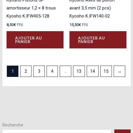
Kyosho Pistons SP
Kyosho Axes de piston
amortisseur 1,2 × 8 trous
avant 3,5 mm (2 pcs)
Kyosho K.IFW405-128
Kyosho K.IFW140-02
8,50
€
15,50
€
TTC
TTC
AJOUTER AU
AJOUTER AU
PANIER
PANIER
1
2
3
4
…
13
14
15
→
Recherche