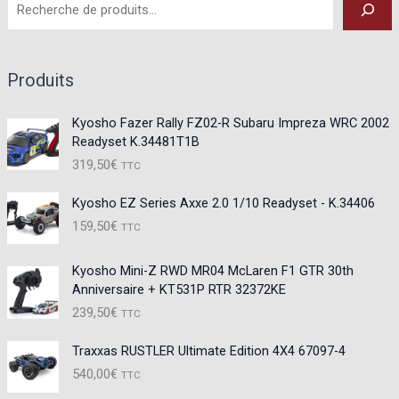
Produits
Kyosho Fazer Rally FZ02-R Subaru Impreza WRC 2002
Readyset K.34481T1B
319,50
€
TTC
Kyosho EZ Series Axxe 2.0 1/10 Readyset - K.34406
159,50
€
TTC
Kyosho Mini-Z RWD MR04 McLaren F1 GTR 30th
Anniversaire + KT531P RTR 32372KE
239,50
€
TTC
Traxxas RUSTLER Ultimate Edition 4X4 67097-4
540,00
€
TTC