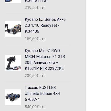
K.34481T1B
319,50
€
TTC
Kyosho EZ Series Axxe
2.0 1/10 Readyset -
K.34406
159,50
€
TTC
Kyosho Mini-Z RWD
MR04 McLaren F1 GTR
30th Anniversaire +
KT531P RTR 32372KE
239,50
€
TTC
Traxxas RUSTLER
Ultimate Edition 4X4
67097-4
540,00
€
TTC