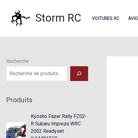
Aller
au
Storm RC
VOITURES RC
AVI
contenu
Recherche
Produits
Kyosho Fazer Rally FZ02-
R Subaru Impreza WRC
2002 Readyset