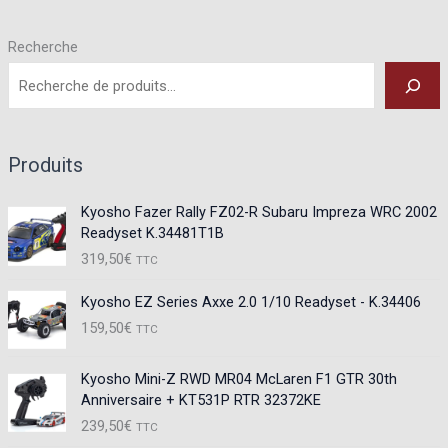
Recherche
Produits
Kyosho Fazer Rally FZ02-R Subaru Impreza WRC 2002
Readyset K.34481T1B
319,50
€
TTC
Kyosho EZ Series Axxe 2.0 1/10 Readyset - K.34406
159,50
€
TTC
Kyosho Mini-Z RWD MR04 McLaren F1 GTR 30th
Anniversaire + KT531P RTR 32372KE
239,50
€
TTC