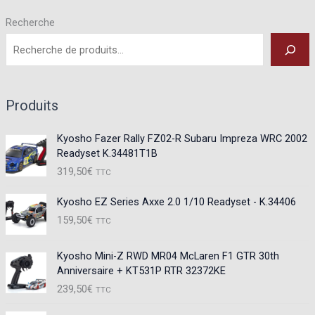
Recherche
Produits
Kyosho Fazer Rally FZ02-R Subaru Impreza WRC 2002
Readyset K.34481T1B
319,50
€
TTC
Kyosho EZ Series Axxe 2.0 1/10 Readyset - K.34406
159,50
€
TTC
Kyosho Mini-Z RWD MR04 McLaren F1 GTR 30th
Anniversaire + KT531P RTR 32372KE
239,50
€
TTC