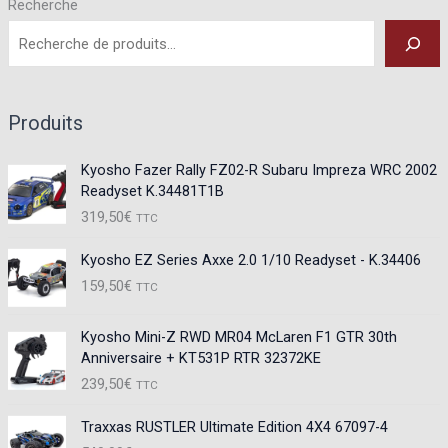
Recherche
Produits
Kyosho Fazer Rally FZ02-R Subaru Impreza WRC 2002
Readyset K.34481T1B
319,50
€
TTC
Kyosho EZ Series Axxe 2.0 1/10 Readyset - K.34406
159,50
€
TTC
Kyosho Mini-Z RWD MR04 McLaren F1 GTR 30th
Anniversaire + KT531P RTR 32372KE
239,50
€
TTC
Traxxas RUSTLER Ultimate Edition 4X4 67097-4