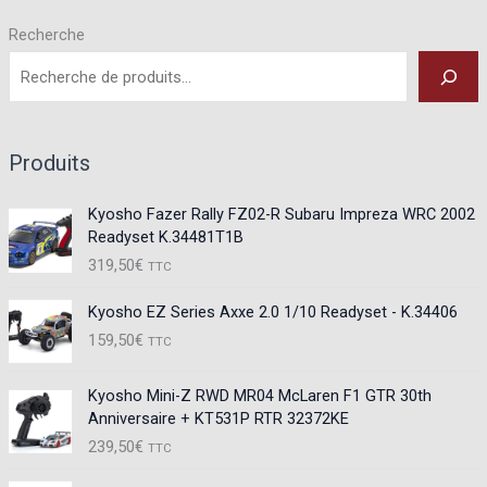
Recherche
Produits
Kyosho Fazer Rally FZ02-R Subaru Impreza WRC 2002
Readyset K.34481T1B
319,50
€
TTC
Kyosho EZ Series Axxe 2.0 1/10 Readyset - K.34406
159,50
€
TTC
Kyosho Mini-Z RWD MR04 McLaren F1 GTR 30th
Anniversaire + KT531P RTR 32372KE
239,50
€
TTC