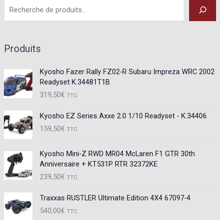
Produits
Kyosho Fazer Rally FZ02-R Subaru Impreza WRC 2002
Readyset K.34481T1B
319,50
€
TTC
Kyosho EZ Series Axxe 2.0 1/10 Readyset - K.34406
159,50
€
TTC
Kyosho Mini-Z RWD MR04 McLaren F1 GTR 30th
Anniversaire + KT531P RTR 32372KE
239,50
€
TTC
Traxxas RUSTLER Ultimate Edition 4X4 67097-4
540,00
€
TTC