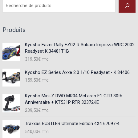
Produits
Kyosho Fazer Rally FZ02-R Subaru Impreza WRC 2002
Readyset K.34481T1B
319,50
€
TTC
Kyosho EZ Series Axxe 2.0 1/10 Readyset - K.34406
159,50
€
TTC
Kyosho Mini-Z RWD MR04 McLaren F1 GTR 30th
Anniversaire + KT531P RTR 32372KE
239,50
€
TTC
Traxxas RUSTLER Ultimate Edition 4X4 67097-4
540,00
€
TTC