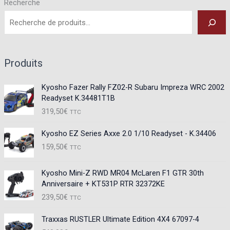
Recherche
Produits
Kyosho Fazer Rally FZ02-R Subaru Impreza WRC 2002
Readyset K.34481T1B
319,50
€
TTC
Kyosho EZ Series Axxe 2.0 1/10 Readyset - K.34406
159,50
€
TTC
Kyosho Mini-Z RWD MR04 McLaren F1 GTR 30th
Anniversaire + KT531P RTR 32372KE
239,50
€
TTC
Traxxas RUSTLER Ultimate Edition 4X4 67097-4