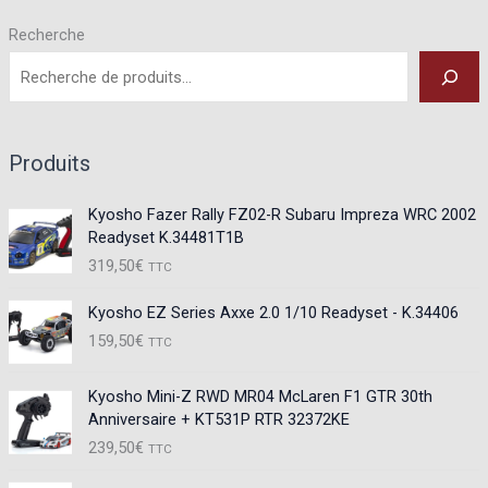
Recherche
Produits
Kyosho Fazer Rally FZ02-R Subaru Impreza WRC 2002
Readyset K.34481T1B
319,50
€
TTC
Kyosho EZ Series Axxe 2.0 1/10 Readyset - K.34406
159,50
€
TTC
Kyosho Mini-Z RWD MR04 McLaren F1 GTR 30th
Anniversaire + KT531P RTR 32372KE
239,50
€
TTC