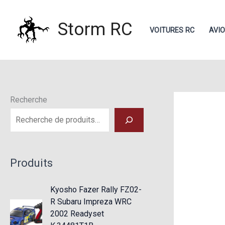
Aller
au
Storm RC
VOITURES RC
AVI
contenu
Recherche
Produits
Kyosho Fazer Rally FZ02-
R Subaru Impreza WRC
2002 Readyset