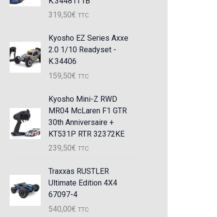
K.34481T1B
319,50
€
TTC
Kyosho EZ Series Axxe
2.0 1/10 Readyset -
K.34406
159,50
€
TTC
Kyosho Mini-Z RWD
MR04 McLaren F1 GTR
30th Anniversaire +
KT531P RTR 32372KE
239,50
€
TTC
Traxxas RUSTLER
Ultimate Edition 4X4
67097-4
540,00
€
TTC