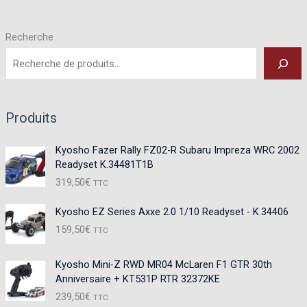
Recherche
Produits
Kyosho Fazer Rally FZ02-R Subaru Impreza WRC 2002
Readyset K.34481T1B
319,50
€
TTC
Kyosho EZ Series Axxe 2.0 1/10 Readyset - K.34406
159,50
€
TTC
Kyosho Mini-Z RWD MR04 McLaren F1 GTR 30th
Anniversaire + KT531P RTR 32372KE
239,50
€
TTC