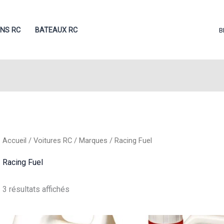
ONS RC
BATEAUX RC
B
Accueil
/
Voitures RC
/
Marques
/ Racing Fuel
Racing Fuel
Trié
3 résultats affichés
du
plus
récent
au