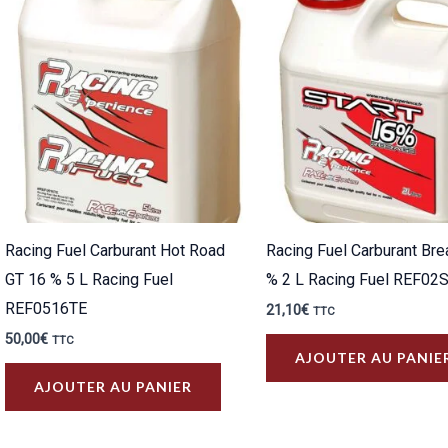
plus
ancien
Racing Fuel Carburant Hot Road
Racing Fuel Carburant Bre
GT 16 % 5 L Racing Fuel
% 2 L Racing Fuel REF02
REF0516TE
21,10
€
TTC
50,00
€
TTC
AJOUTER AU PANIE
AJOUTER AU PANIER