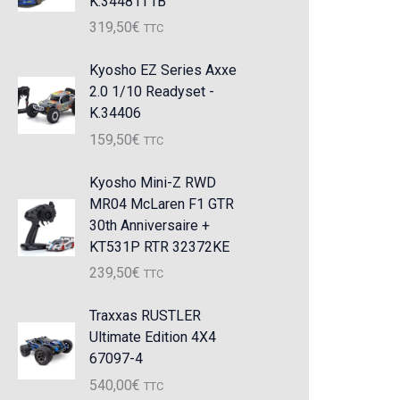
K.34481T1B
319,50
€
TTC
Kyosho EZ Series Axxe
2.0 1/10 Readyset -
K.34406
159,50
€
TTC
Kyosho Mini-Z RWD
MR04 McLaren F1 GTR
30th Anniversaire +
KT531P RTR 32372KE
239,50
€
TTC
Traxxas RUSTLER
Ultimate Edition 4X4
67097-4
540,00
€
TTC