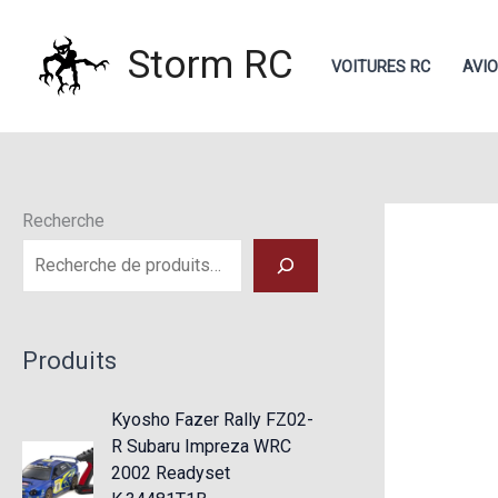
Aller
au
Storm RC
VOITURES RC
AVI
contenu
Recherche
Produits
Kyosho Fazer Rally FZ02-
R Subaru Impreza WRC
2002 Readyset