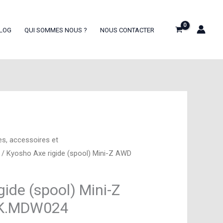
LOG
QUI SOMMES NOUS ?
NOUS CONTACTER
es, accessoires et
/ Kyosho Axe rigide (spool) Mini-Z AWD
gide (spool) Mini-Z
 K.MDW024