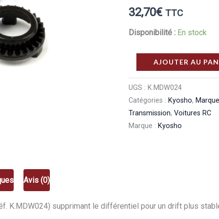
32,70
€
TTC
Disponibilité :
En stock
quantité
AJOUTER AU PAN
de
Kyosho
UGS :
K.MDW024
Catégories :
Kyosho
,
Marqu
Axe
Transmission
,
Voitures RC
rigide
Marque :
Kyosho
(spool)
Mini-
Z
AWD
ques
Avis (0)
Kyosho
K.MDW024
éf. K.MDW024) supprimant le différentiel pour un drift plus stabl