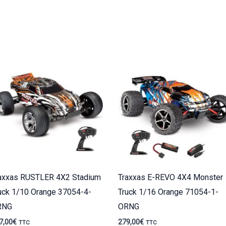
axxas RUSTLER 4X2 Stadium
Traxxas E-REVO 4X4 Monster
uck 1/10 Orange 37054-4-
Truck 1/16 Orange 71054-1-
RNG
ORNG
7,00
€
279,00
€
TTC
TTC