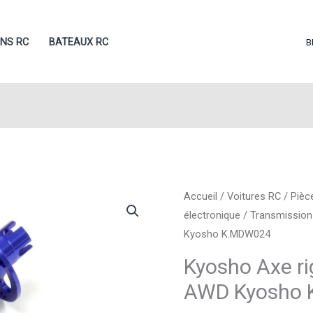
ONS RC
BATEAUX RC
B
Accueil
/
Voitures RC
/
Pièc
électronique
/
Transmission
Kyosho K.MDW024
Kyosho Axe ri
AWD Kyosho