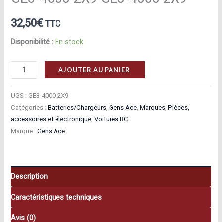
32,50
€
TTC
Disponibilité :
En stock
quantité
AJOUTER AU PANIER
de
Gens
UGS :
GE3-4000-2X9
Ace
Catégories :
Batteries/Chargeurs
,
Gens Ace
,
Marques
,
Pièces,
accessoires et électronique
,
Voitures RC
Batterie
Marque :
Gens Ace
LiPo
2S
4000
mAh
Description
50
Caractéristiques techniques
C
Gens
Avis (0)