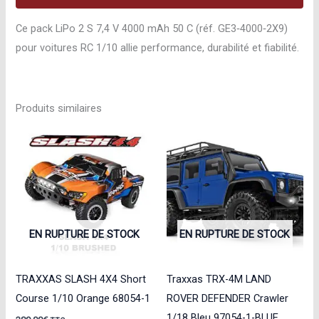
Ace
GE3‑4000‑2X9
Ce pack LiPo 2 S 7,4 V 4000 mAh 50 C (réf. GE3‑4000‑2X9)
GE3-
pour voitures RC 1/10 allie performance, durabilité et fiabilité.
4000-
2X9
Produits similaires
EN RUPTURE DE STOCK
EN RUPTURE DE STOCK
TRAXXAS SLASH 4X4 Short
Traxxas TRX-4M LAND
Course 1/10 Orange 68054-1
ROVER DEFENDER Crawler
1/18 Bleu 97054-1-BLUE