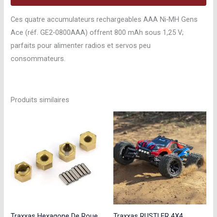
GE2-
0800AAA
Ces quatre accumulateurs rechargeables AAA Ni‑MH Gens
Ace (réf. GE2‑0800AAA) offrent 800 mAh sous 1,25 V;
parfaits pour alimenter radios et servos peu
consommateurs.
Produits similaires
Traxxas Hexagone De Roue
Traxxas RUSTLER 4X4