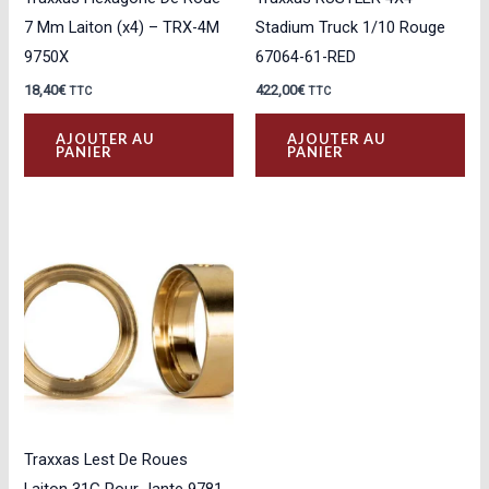
7 Mm Laiton (x4) – TRX-4M
Stadium Truck 1/10 Rouge
9750X
67064-61-RED
18,40
€
422,00
€
TTC
TTC
AJOUTER AU
AJOUTER AU
PANIER
PANIER
Traxxas Lest De Roues
Laiton 31G Pour Jante 9781