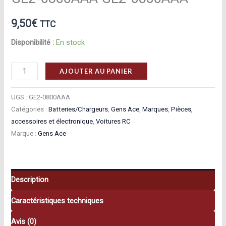
9,50
€
TTC
Disponibilité :
En stock
quantité
AJOUTER AU PANIER
de
Gens
UGS :
GE2-0800AAA
Ace
Catégories :
Batteries/Chargeurs
,
Gens Ace
,
Marques
,
Pièces,
accessoires et électronique
,
Voitures RC
Batterie
Marque :
Gens Ace
Ni‑MH
AAA
800
mAh
Description
Gens
Caractéristiques techniques
Ace
GE2‑0800AAA
Avis (0)