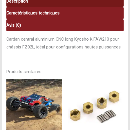
Description
K.FAW210
Caractéristiques techniques
Avis (0)
Cardan central aluminium CNC long Kyosho K.FAW210 pour
châssis FZ02L, idéal pour configurations hautes puissances.
Produits similaires