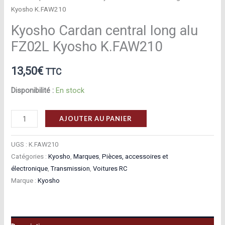
Kyosho K.FAW210
Kyosho Cardan central long alu
FZ02L Kyosho K.FAW210
13,50
€
TTC
Disponibilité :
En stock
quantité
AJOUTER AU PANIER
de
Kyosho
UGS :
K.FAW210
Cardan
Catégories :
Kyosho
,
Marques
,
Pièces, accessoires et
électronique
,
Transmission
,
Voitures RC
central
Marque :
Kyosho
long
alu
FZ02L
Kyosho