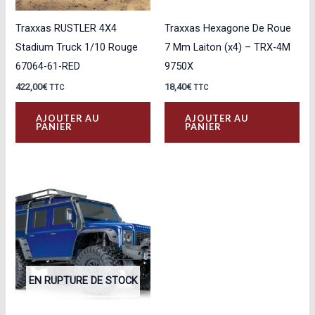
Traxxas RUSTLER 4X4
Traxxas Hexagone De Roue
Stadium Truck 1/10 Rouge
7 Mm Laiton (x4) – TRX-4M
67064-61-RED
9750X
422,00
€
18,40
€
TTC
TTC
AJOUTER AU
AJOUTER AU
PANIER
PANIER
EN RUPTURE DE STOCK